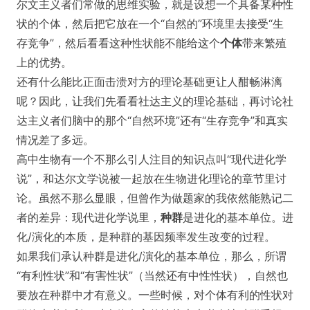
尔文主义者们常做的思维实验，就是设想一个具备某种性
状的个体，然后把它放在一个“自然的”环境里去接受“生
存竞争”，然后看看这种性状能不能给这个
个体
带来繁殖
上的优势。
还有什么能比正面击溃对方的理论基础更让人酣畅淋漓
呢？因此，让我们先看看社达主义的理论基础，再讨论社
达主义者们脑中的那个“自然环境”还有“生存竞争”和真实
情况差了多远。
高中生物有一个不那么引人注目的知识点叫“现代进化学
说”，和达尔文学说被一起放在生物进化理论的章节里讨
论。虽然不那么显眼，但曾作为做题家的我依然能熟记二
者的差异：现代进化学说里，
种群
是进化的基本单位。进
化/演化的本质，是种群的基因频率发生改变的过程。
如果我们承认种群是进化/演化的基本单位，那么，所谓
“有利性状”和“有害性状”（当然还有中性性状），自然也
要放在种群中才有意义。一些时候，对个体有利的性状对