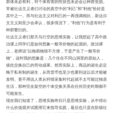
群体未必有利，对个体有害的性状也未必会让种群受损。
常被社达主义者们讨论的真空中的“利己”和“利他”恰好是
其中之一。而与社达主义对利己的一再强调相比，新达尔
文主义则至少会承认，很多情况下，“利他”行为是有利于
种群繁衍的。
社达主义者们那天马行空的思维实验，让我想起了高中政
治课上同学们是如何想象一般等价物的起源的。政治课
上，老师说“以物易物很不方便，于是产生了一般等价
物”，这时我的想象是：几个住在不同山洞里的原始人，
彼此交换自己的劳动成果。然而实际上，商品的诞生必定
晚于私有制的诞生，从而货币也至少也要到这以后才能被
发明。更不用说人类从狩猎采集时代起就不太可能过独居
生活，那种完全架空的个体交换关系在任何历史时期都不
可能发生。
现在我们知道了，思维实验终归只是思维实验，从中得出
什么价值观并试图用它来指导实践，最后也只是在阶级社