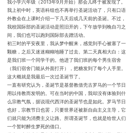
我小学六年级（2013年9月开始）那会儿终于被发现了。
我上初中时，英语科组也不再举行圣诞活动了，只有口语
外教会在上课时介绍一下几天后或几天前的圣诞。不过，
我校国际部的圣诞活动是照旧开的，下午放学到晚自习之
间，我们也可以跑到国际部去蹭活动。
初三时的平安夜里，我从梦中醒来，感觉到手心被塞了一
颗糖，之后又迷迷糊糊地睡了过去。第二天真相大白：这
是我们班一个同学干的。他进了我们班的每个男生宿舍
（我们宿舍门能从外面打开），把糖发到了每个人手里。
这大概就是我最后一次过圣诞节了。
一直有研究认为，圣诞节是基督教借壳古罗马的一个节日
用以传教而发明的。可在当时的中国，我却没有体验到什
么宗教气氛，据说现代西洋的圣诞节也是如此。罗马节日
也好，宗教节日也罢，只要世界还被新自由主义主导，它
们就只能为消费主义让路。所谓圣诞节，也就是给世人们
一个暂时醉生梦死的借口。