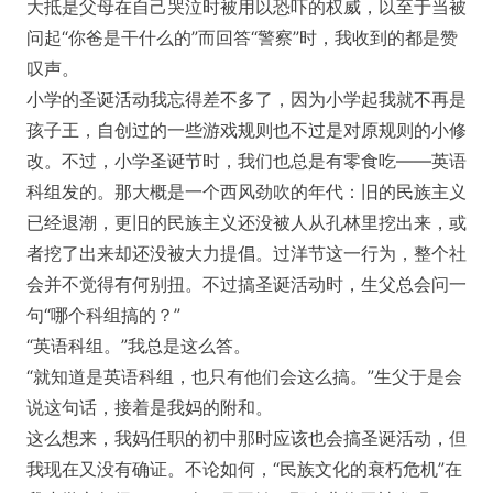
大抵是父母在自己哭泣时被用以恐吓的权威，以至于当被
问起“你爸是干什么的”而回答“警察”时，我收到的都是赞
叹声。
小学的圣诞活动我忘得差不多了，因为小学起我就不再是
孩子王，自创过的一些游戏规则也不过是对原规则的小修
改。不过，小学圣诞节时，我们也总是有零食吃——英语
科组发的。那大概是一个西风劲吹的年代：旧的民族主义
已经退潮，更旧的民族主义还没被人从孔林里挖出来，或
者挖了出来却还没被大力提倡。过洋节这一行为，整个社
会并不觉得有何别扭。不过搞圣诞活动时，生父总会问一
句“哪个科组搞的？”
“英语科组。”我总是这么答。
“就知道是英语科组，也只有他们会这么搞。”生父于是会
说这句话，接着是我妈的附和。
这么想来，我妈任职的初中那时应该也会搞圣诞活动，但
我现在又没有确证。不论如何，“民族文化的衰朽危机”在