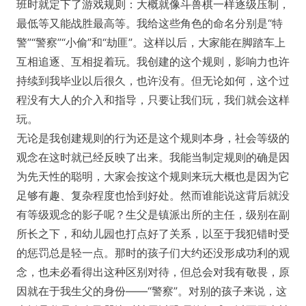
班时就定下了游戏规则：大概就像斗兽棋一样逐级压制，
最低等又能战胜最高等。我给这些角色的命名分别是“特
警”“警察”“小偷”和“劫匪”。这样以后，大家能在脚踏车上
互相追逐、互相捉着玩。我创建的这个规则，影响力也许
持续到我毕业以后很久，也许没有。但无论如何，这个过
程没有大人的介入和指导，只要让我们玩，我们就会这样
玩。
无论是我创建规则的行为还是这个规则本身，社会等级的
观念在这时就已经反映了出来。我能当制定规则的确是因
为先天性的聪明，大家会按这个规则来玩大概也是因为它
足够有趣、复杂程度也恰到好处。然而谁能说这背后就没
有等级观念的影子呢？生父是镇派出所的主任，级别在副
所长之下，和幼儿园也打点好了关系，以至于我犯错时受
的惩罚总是轻一点。那时的孩子们大约还没形成功利的观
念，也未必看得出这种区别对待，但总会对我有敬畏，原
因就在于我生父的身份——“警察”。对别的孩子来说，这