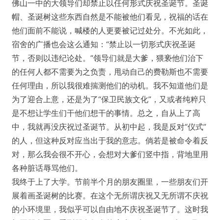
佛山一中的大领导们却禁止以任何形式庆祝圣诞节。圣诞
帽、圣诞树这些东西自然是不能被他们看见，祝福的话在
他们面前不能说，喊楼的人更要被记过处分。不光如此，
宿舍的广播也会这么通知：“禁止以一切形式庆祝圣诞
节，否则以违纪论处。”领导们就是大爹，猥亵他们治下
的任何人都不需要为之负责，甩动自己的费勒斯也不需要
任何理由，所以我很难揣测他们的动机。我不知道他们是
为了迎合上意，还是为了“保卫民族文化”，又或者纯粹只
是不想让学生们干他们想干的事情。总之，自从上了高
中，我就再没庆祝过圣诞节。从初中起，我是反对“仪式”
的人，但这种反对应当出于我的意志。倘若是被命令着反
对，那么我会很不开心，会想对大爹们竖中指，背地里用
各种脏话辱骂他们。
我终于上了大学。节前半个月的朋友圈里，一些朋友们开
展着画圣诞树的比赛。在这个无所谓庆祝又无所谓不庆祝
的小环境里，我似乎可以自由地不庆祝圣诞节了。这时我